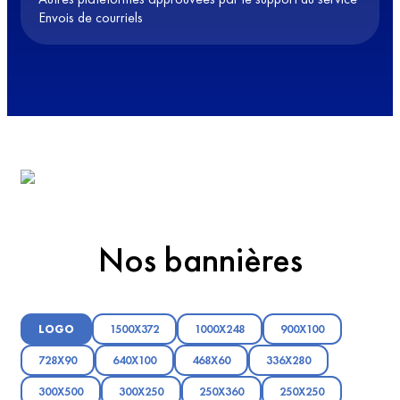
Envois de courriels
Nos bannières
LOGO
1500X372
1000X248
900X100
728X90
640X100
468X60
336X280
300X500
300X250
250X360
250X250