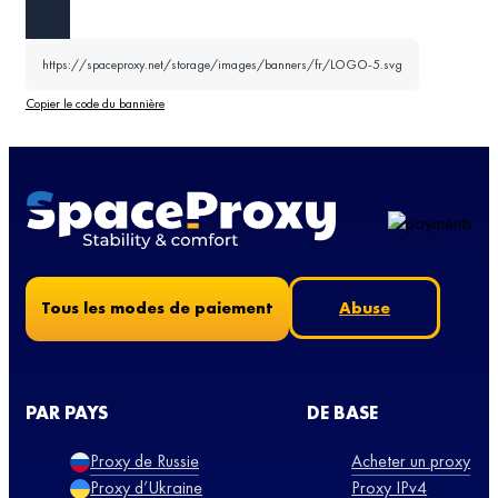
https://spaceproxy.net/storage/images/banners/fr/LOGO-5.svg
Copier le code du bannière
Abuse
Tous les modes de paiement
PAR PAYS
DE BASE
Proxy de Russie
Acheter un proxy
Proxy d’Ukraine
Proxy IPv4