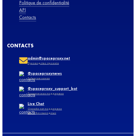
Politique de confidentialité
API
Contacts
CONTACTS
admin@spaceproxy.net
Руководство проекта
@spaceproxynews
Telegram канал
@spaceproxy_support_bot
Техническая поддержка
Live Chat
Онлайн чат поддержки
24/7 Без выходных