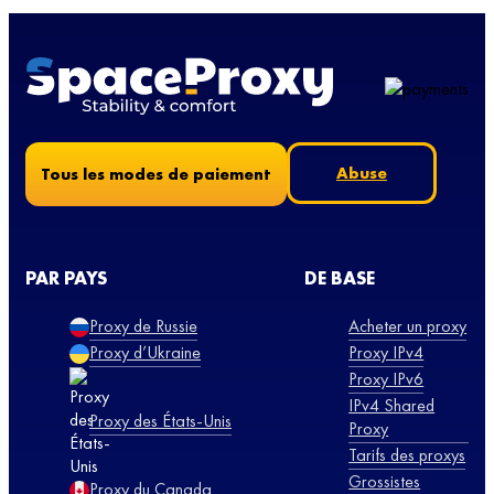
Abuse
Tous les modes de paiement
PAR PAYS
DE BASE
Proxy de Russie
Acheter un proxy
Proxy d’Ukraine
Proxy IPv4
Proxy IPv6
IPv4 Shared
Proxy des États-Unis
Proxy
Tarifs des proxys
Grossistes
Proxy du Canada