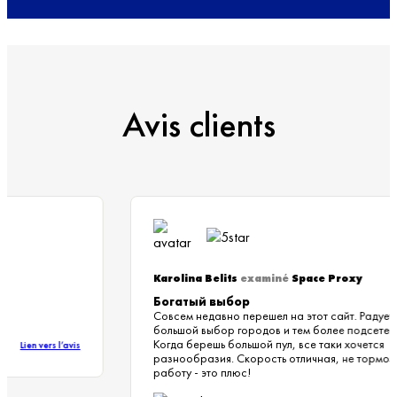
Avis clients
Karolina Belits
examiné
Space Proxy
Богатый выбор
Совсем недавно перешел на этот сайт. Радуе
большой выбор городов и тем более подсете
Когда берешь большой пул, все таки хочется
Lien vers l’avis
разнообразия. Скорость отличная, не тормо
работу - это плюс!