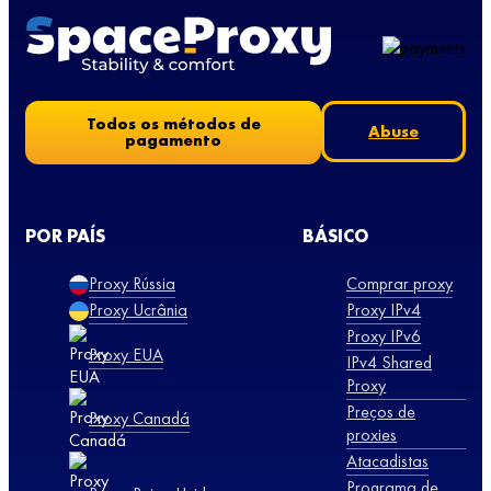
Todos os métodos de
Abuse
pagamento
POR PAÍS
BÁSICO
Proxy Rússia
Comprar proxy
Proxy Ucrânia
Proxy IPv4
Proxy IPv6
Proxy EUA
IPv4 Shared
Proxy
Preços de
Proxy Canadá
proxies
Atacadistas
Programa de