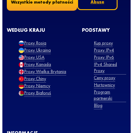
Abuse
Wszystkie metody płatności
WEDŁUG KRAJU
PODSTAWY
Proxy Rosja
Kup proxy
Proxy Ukraina
Proxy IPv4
Proxy USA
Proxy IPv6
Proxy Kanada
IPv4 Shared
Proxy
Proxy Wielka Brytania
Ceny proxy
Proxy Chiny
Hurtownicy
Proxy Niemcy
Program
Proxy Białoruś
partnerski
Blog