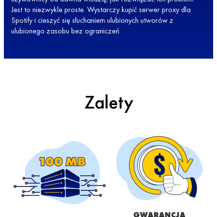
Jest to niezwykle proste. Wystarczy kupić serwer proxy dla
Spotify i cieszyć się słuchaniem ulubionych utworów z
ulubionego zasobu bez ograniczeń.
Zalety
GWARANCJA