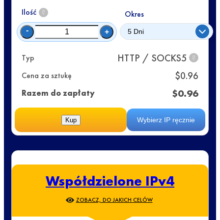
Ilość
?
Okres
-
+
HTTP / SOCKS5
Typ
?
$
0.96
Cena za sztukę
$
0.96
Razem do zapłaty
Wybierz IP ręcznie
Kup
Współdzielone IPv4
ZOBACZ, DO JAKICH CELÓW