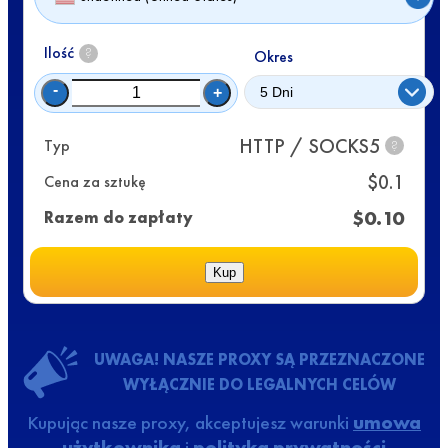
Ilość
?
Okres
-
+
HTTP / SOCKS5
Typ
?
$
0.1
Cena za sztukę
$
0.10
Razem do zapłaty
Kup
UWAGA! NASZE PROXY SĄ PRZEZNACZONE
WYŁĄCZNIE DO LEGALNYCH CELÓW
Kupując nasze proxy, akceptujesz warunki
umowa
użytkownika
i
polityka prywatności