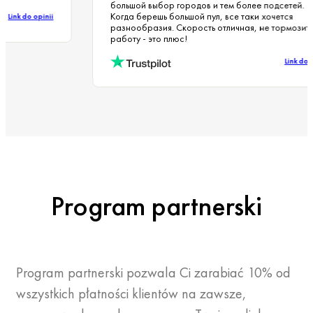
большой выбор городов и тем более подсетей.
Когда берешь большой пул, все таки хочется
Link do opinii
разнообразия. Скорость отличная, не тормози
работу - это плюс!
Link d
Program partnerski
Program partnerski pozwala Ci zarabiać 10% od
wszystkich płatności klientów na zawsze,