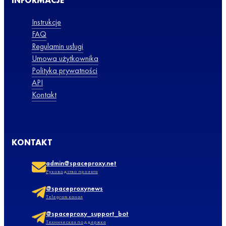
INFORMACJE
Instrukcje
FAQ
Regulamin usługi
Umowa użytkownika
Polityka prywatności
API
Kontakt
KONTAKT
admin@spaceproxy.net
Руководство проекта
@spaceproxynews
Telegram канал
@spaceproxy_support_bot
Техническая поддержка