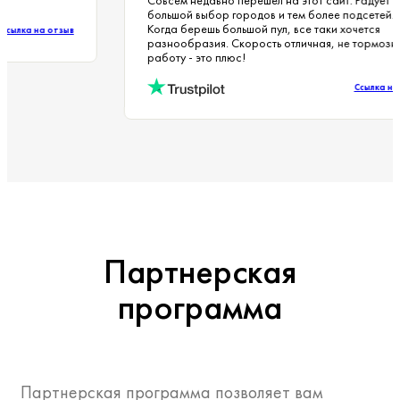
Совсем недавно перешел на этот сайт. Радуе
большой выбор городов и тем более подсете
Когда берешь большой пул, все таки хочется
Ссылка на отзыв
разнообразия. Скорость отличная, не тормо
работу - это плюс!
Ссылка
Партнерская
программа
Партнерская программа позволяет вам