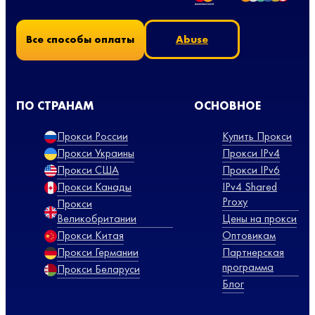
Abuse
Все способы оплаты
ПО СТРАНАМ
ОСНОВНОЕ
Прокси России
Купить Прокси
Прокси Украины
Прокси IPv4
Прокси США
Прокси IPv6
Прокси Канады
IPv4 Shared
Proxy
Прокси
Великобритании
Цены на прокси
Прокси Китая
Оптовикам
Прокси Германии
Партнерская
программа
Прокси Беларуси
Блог