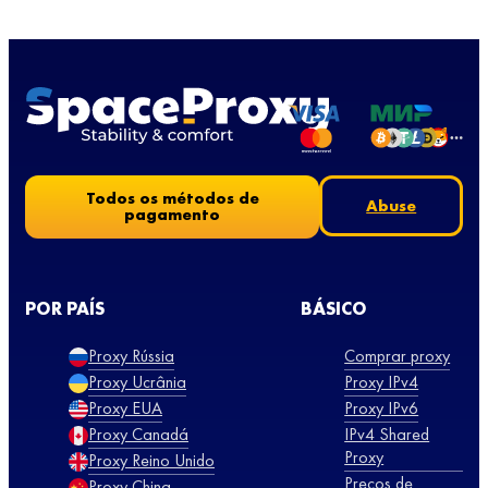
Todos os métodos de
Abuse
pagamento
POR PAÍS
BÁSICO
Proxy Rússia
Comprar proxy
Proxy Ucrânia
Proxy IPv4
Proxy EUA
Proxy IPv6
Proxy Canadá
IPv4 Shared
Proxy
Proxy Reino Unido
Preços de
Proxy China