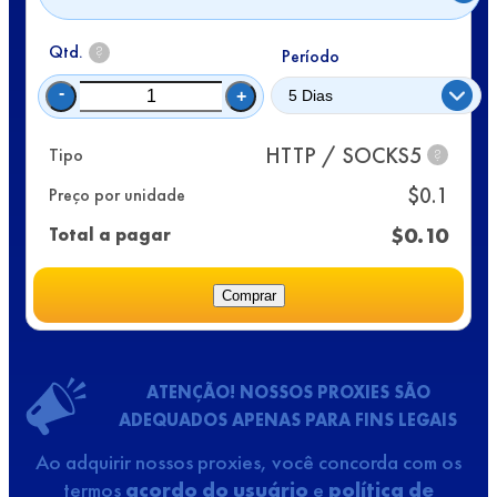
Qtd.
?
Período
-
+
HTTP / SOCKS5
Tipo
?
$
0.1
Preço por unidade
$
0.10
Total a pagar
Comprar
ATENÇÃO! NOSSOS PROXIES SÃO
ADEQUADOS APENAS PARA FINS LEGAIS
Ao adquirir nossos proxies, você concorda com os
termos
acordo do usuário
e
política de