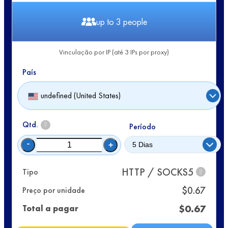
up to 3 people
Vinculação por IP (até 3 IPs por proxy)
País
undefined (United States)
Qtd.
?
Período
-
+
HTTP / SOCKS5
Tipo
?
$
0.67
Preço por unidade
$
0.67
Total a pagar