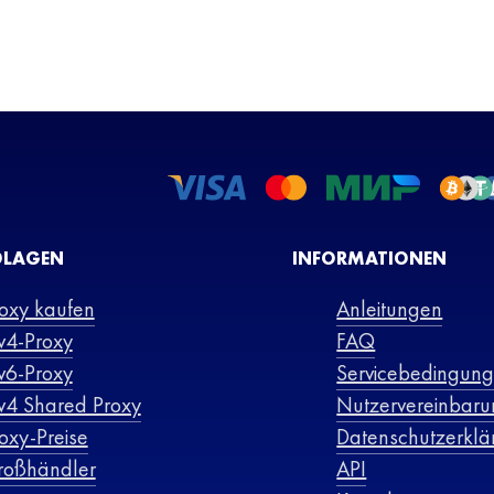
LAGEN
INFORMATIONEN
oxy kaufen
Anleitungen
v4-Proxy
FAQ
v6-Proxy
Servicebedingun
v4 Shared Proxy
Nutzervereinbar
oxy-Preise
Datenschutzerklä
roßhändler
API