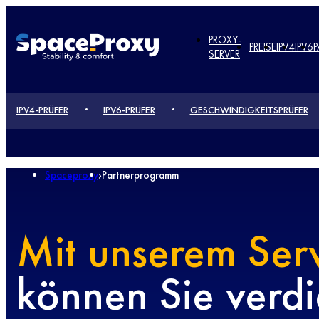
PROXY-
PREISE
IPV4
IPV6
SERVER
IPV4-PRÜFER
IPV6-PRÜFER
GESCHWINDIGKEITSPRÜFER
Spaceproxy
›
Partnerprogramm
Mit unserem Ser
können Sie verd