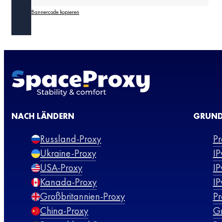
Bannercode kopieren
NACH LÄNDERN
GRUND
Russland-Proxy
Pr
Ukraine-Proxy
IP
USA-Proxy
IP
Kanada-Proxy
IP
Großbritannien-Proxy
Pr
China-Proxy
G