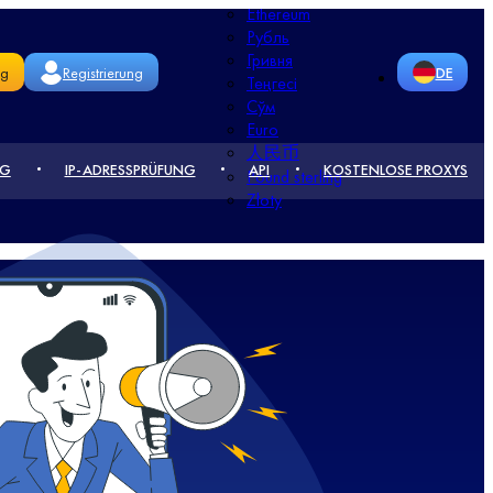
Ethereum
Рубль
Гривня
ng
Registrierung
DE
Теңгесі
Сўм
Euro
RU
EN
人民币
NG
IP-ADRESSPRÜFUNG
API
KOSTENLOSE PROXYS
Pound sterling
CN
FR
Złoty
PT
UA
PL
RO
KZ
NL
TR