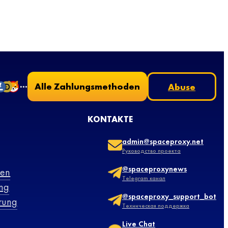
Alle Zahlungsmethoden
Abuse
KONTAKTE
admin@spaceproxy.net
Руководство проекта
@spaceproxynews
gen
Telegram канал
ung
@spaceproxy_support_bot
rung
Техническая поддержка
Live Chat