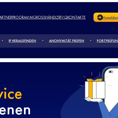
PARTNERPROGRAMM
GROSSHÄNDLER
FAQ
KONTAKTE
Anmeldu
IP HERAUSFINDEN
ANONYMITÄT PRÜFEN
PORTPRÜFU
vice
ienen