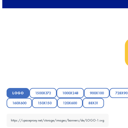
LOGO
1500X372
1000X248
900X100
728X90
160X600
150X150
120X600
88X31
https://spaceproxy.net/storage/images/banners/de/LOGO-1.svg