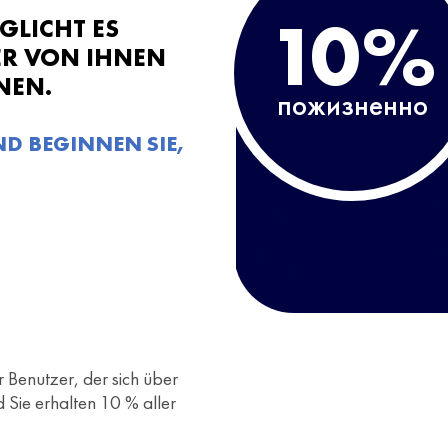
10%
LICHT ES
ER VON IHNEN
NEN.
пожизненно
ND BEGINNEN SIE,
Benutzer, der sich über
d Sie erhalten 10 % aller