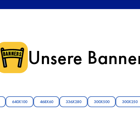
Unsere Banne
640X100
468X60
336X280
300X500
300X250