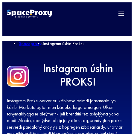
Spaceproxy
›
Instagram úshin Proksı
Instagram úshin
PROKSI
Instagram Proksı-serverleri kóbinese ónimdi jarnamalaıtyn
kásibı Marketologtar men kásipkerlerge arnalǵan. Úlken
tanymaldyqqa ıe áleýmettik jeli brendtiń tez ashylýyna yqpal
etedi. Alaıda, damýdyń tabıǵı joly óte uzaq, sondyqtan proksı-
serverdi paıdalaný arqyly siz kóptegen izbasarlardy, unatýlar
men pikirlerdi tez, tıimdi jáne qaýipsiz ala alasyz, bul sizdiń