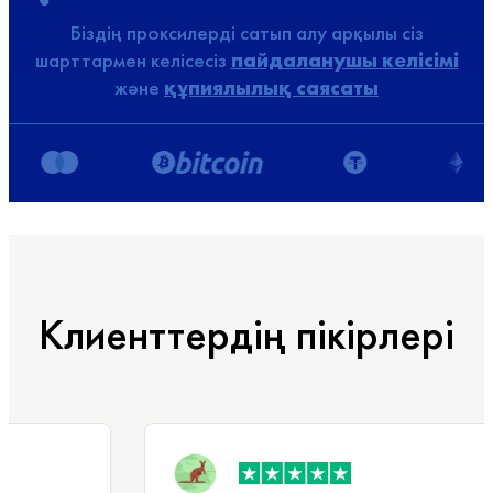
Біздің проксилерді сатып алу арқылы сіз
шарттармен келісесіз
пайдаланушы келісімі
және
құпиялылық саясаты
Клиенттердің пікірлері