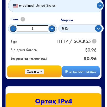
undefined (United States)
Саны
?
Мерзім
-
+
HTTP / SOCKS5
Түрі
?
$
0.96
Бір дана бағасы
$
0.96
Барлығы төленеді
IP-ді қолмен таңдау
Сатып алу
Ортақ IPv4