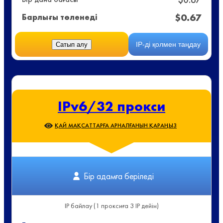
$
0.67
Барлығы төленеді
IP-ді қолмен таңдау
Сатып алу
IPv6/32 прокси
ҚАЙ МАҚСАТТАРҒА АРНАЛҒАНЫН ҚАРАҢЫЗ
Бір адамға беріледі
IP байлау (1 проксиға 3 IP дейін)