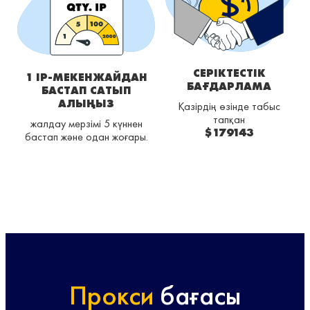
СЕРІКТЕСТІК
1 IP-МЕКЕНЖАЙДАН
БАҒДАРЛАМА
БАСТАП САТЫП
АЛЫҢЫЗ
Қазірдің өзінде табыс
тапқан
жалдау мерзімі 5 күннен
$179143
бастап және одан жоғары.
Прокси
бағасы