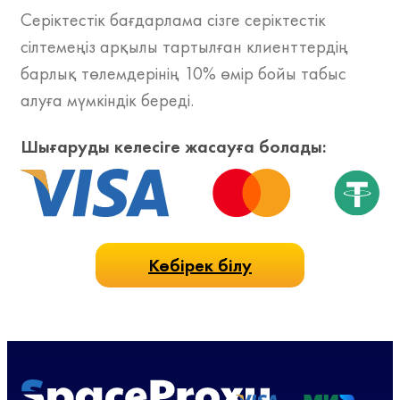
Серіктестік бағдарлама сізге серіктестік
сілтемеңіз арқылы тартылған клиенттердің
барлық төлемдерінің 10% өмір бойы табыс
алуға мүмкіндік береді.
Шығаруды келесіге жасауға болады:
Көбірек білу