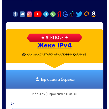
Жеке IPv4
ҚАЙ МАҚСАТТАРҒА АРНАЛҒАНЫН ҚАРАҢЫЗ
Бір адамға беріледі
IP байлау (1 проксиға 3 IP дейін)
Ел