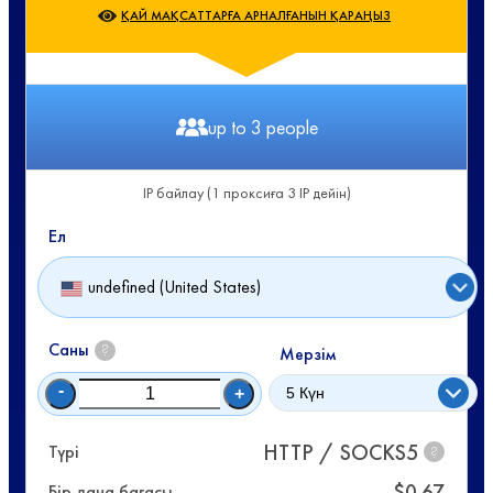
ҚАЙ МАҚСАТТАРҒА АРНАЛҒАНЫН ҚАРАҢЫЗ
up to 3 people
IP байлау (1 проксиға 3 IP дейін)
Ел
undefined (United States)
Саны
?
Мерзім
-
+
HTTP / SOCKS5
Түрі
?
$
0.67
Бір дана бағасы