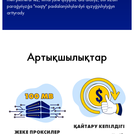
paraǵyńyzǵa "naqty" paıdalanýshylardyń qyzyǵýshylyǵyn
arttyrady.
Артықшылықтар
ҚАЙТАРУ КЕПІЛДІГІ
ЖЕКЕ ПРОКСИЛЕР