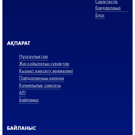
Серіктестік
бағдарлама
Блог
АҚПАРАТ
Нұсқаулықтар
Жиі қойылатын сұрақтар
Қызмет көрсету ережелері
Пайдаланушы келісімі
Құпиялылық саясаты
API
Байланыс
БАЙЛАНЫС