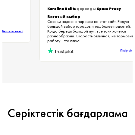
Karolina Belits
қаралды
Space Proxy
Богатый выбор
Совсем недавно перешел на этот сайт. Радует
большой выбор городов и тем более подсетей.
Когда берешь большой пул, все таки хочется
Пікір сілтемесі
разнообразия. Скорость отличная, не тормози
работу - это плюс!
Пікір сі
Серіктестік бағдарлама