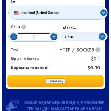
Ел
undefined (United States)
Саны
?
Мерзім
-
+
HTTP / SOCKS5
Түрі
?
$
0.1
Бір дана бағасы
$
0.10
Барлығы төленеді
Сатып алу
НАЗАР АУДАРЫҢЫЗ! БІЗДІҢ ПРОКСИЛЕР
ТЕК ЗАҢДЫ МАҚСАТТАРҒА АРНАЛҒАН