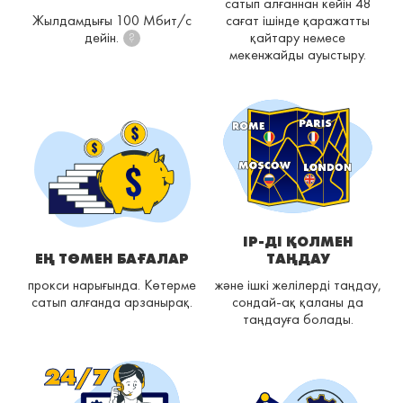
сатып алғаннан кейін 48
Жылдамдығы 100 Мбит/с
сағат ішінде қаражатты
дейін.
қайтару немесе
?
мекенжайды ауыстыру.
IP-ДІ ҚОЛМЕН
ЕҢ ТӨМЕН БАҒАЛАР
ТАҢДАУ
прокси нарығында. Көтерме
және ішкі желілерді таңдау,
сатып алғанда арзанырақ.
сондай-ақ қаланы да
таңдауға болады.