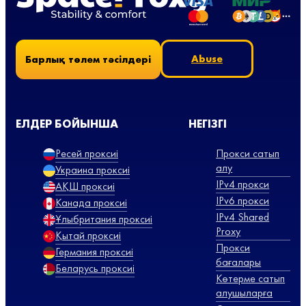
Abuse
Барлық төлем тәсілдері
ЕЛДЕР БОЙЫНША
НЕГІЗГІ
Ресей проксиі
Прокси сатып
алу
Украина проксиі
IPv4 прокси
АҚШ проксиі
IPv6 прокси
Канада проксиі
IPv4 Shared
Ұлыбритания проксиі
Proxy
Қытай проксиі
Прокси
Германия проксиі
бағалары
Беларусь проксиі
Көтерме сатып
алушыларға