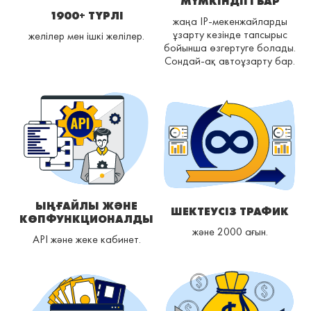
МҮМКІНДІГІ БАР
1900+ ТҮРЛІ
жаңа IP-мекенжайларды
ұзарту кезінде тапсырыс
желілер мен ішкі желілер.
бойынша өзгертуге болады.
Сондай-ақ автоұзарту бар.
ЫҢҒАЙЛЫ ЖӘНЕ
ШЕКТЕУСІЗ ТРАФИК
КӨПФУНКЦИОНАЛДЫ
және 2000 ағын.
API және жеке кабинет.