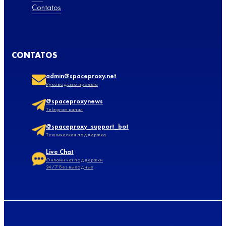
Contatos
CONTATOS
admin@spaceproxy.net
Руководство проекта
@spaceproxynews
Telegram канал
@spaceproxy_support_bot
Техническая поддержка
Live Chat
Онлайн чат поддержки
24/7 Без выходных