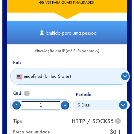
VER PARA QUAIS FINALIDADES
Emitido para uma pessoa
Vinculação por IP (até 3 IPs por proxy)
País
undefined (United States)
Qtd.
?
Período
-
+
HTTP / SOCKS5
Tipo
?
$
0.1
Preço por unidade