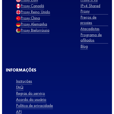
Proxy Canadá
IPv4 Shared
Proxy
Proxy Reino Unido
Preços de
Proxy China
proxies
Proxy Alemanha
Atacadistas
Proxy Bielorrússia
Programa de
afiliados
Blog
INFORMAÇÕES
Instruções
FAQ
Regras do serviço
Acordo do usuário
Política de privacidade
API