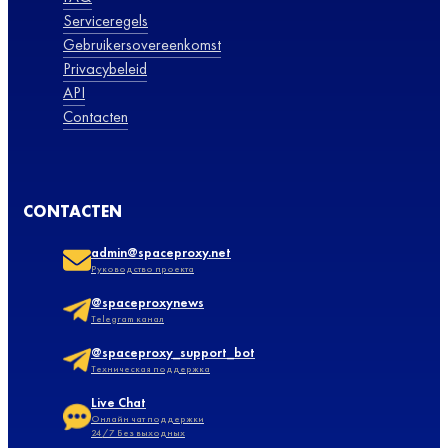
Serviceregels
Gebruikersovereenkomst
Privacybeleid
API
Contacten
CONTACTEN
admin@spaceproxy.net
Руководство проекта
@spaceproxynews
Telegram канал
@spaceproxy_support_bot
Техническая поддержка
Live Chat
Онлайн чат поддержки
24/7 Без выходных