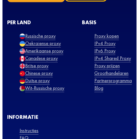
PER LAND
BASIS
Russische proxy
Proxy kopen
Oekraïense proxy
IPv4 Proxy
Amerikaanse proxy
IPv6 Proxy
Canadese proxy
IPv4 Shared Proxy
Britse proxy
Proxy prijzen
Chinese proxy
Groothandelaren
Duitse proxy
Partnerprogramma
Wit-Russische proxy
Blog
INFORMATIE
Instructies
FAQ